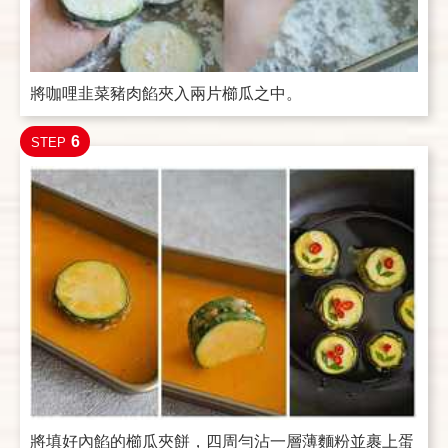
將咖哩韭菜豬肉餡夾入兩片櫛瓜之中。
6
STEP
將填好內餡的櫛瓜夾餅，四周勻沾一層薄麵粉並裹上蛋