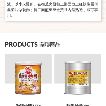
液，以小火慢煎。在櫛瓜夾餅朝上那面放上紅辣椒圈與
韭菜片做裝飾；待二面煎至至金黃且內餡熟透，即可享
用。
PRODUCTS
關聯商品