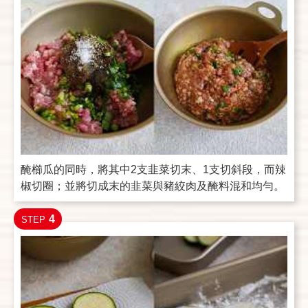
醃櫛瓜的同時，將其中2支韭菜切末、1支切斜段，而辣
椒切圈；並將切成末的韭菜與豬絞肉及醃料混和均勻。
4
STEP