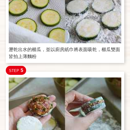
瀝乾出水的櫛瓜，並以廚房紙巾將表面吸乾，櫛瓜雙面
皆拍上薄麵粉
5
STEP