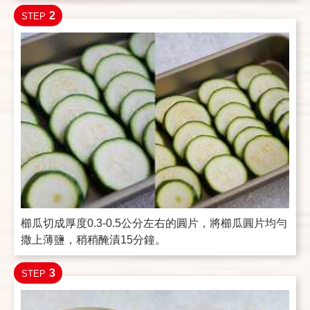
2
STEP
櫛瓜切成厚度0.3-0.5公分左右的圓片，將櫛瓜圓片均勻
撒上薄鹽，稍稍醃漬15分鐘。
3
STEP