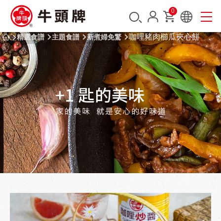
0
咖哩豬肉櫛瓜夾心餅
精選食譜
主題食譜
新煮婦免驚