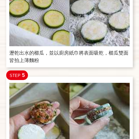
瀝乾出水的櫛瓜，並以廚房紙巾將表面吸乾，櫛瓜雙面
皆拍上薄麵粉
5
STEP