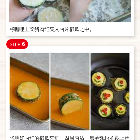
將咖哩韭菜豬肉餡夾入兩片櫛瓜之中。
6
STEP
將填好內餡的櫛瓜夾餅，四周勻沾一層薄麵粉並裹上蛋