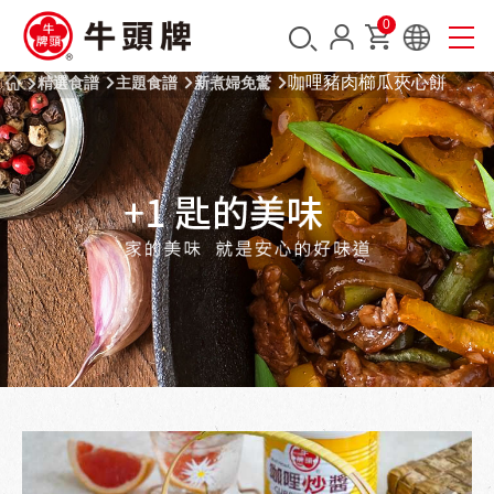
0
咖哩豬肉櫛瓜夾心餅
精選食譜
主題食譜
新煮婦免驚