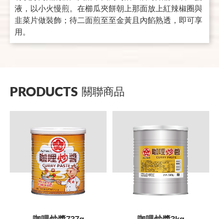
液，以小火慢煎。在櫛瓜夾餅朝上那面放上紅辣椒圈與
韭菜片做裝飾；待二面煎至至金黃且內餡熟透，即可享
用。
PRODUCTS
關聯商品