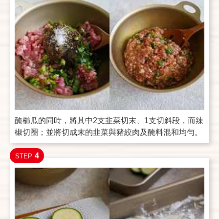
醃櫛瓜的同時，將其中2支韭菜切末、1支切斜段，而辣
椒切圈；並將切成末的韭菜與豬絞肉及醃料混和均勻。
4
STEP