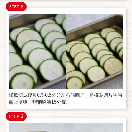
2
STEP
櫛瓜切成厚度0.3-0.5公分左右的圓片，將櫛瓜圓片均勻
撒上薄鹽，稍稍醃漬15分鐘。
3
STEP