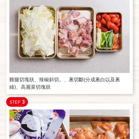
雞腿切塊狀、辣椒斜切。、蔥切斷(分成蔥白以及蔥
綠)、高麗菜切塊狀
3
STEP