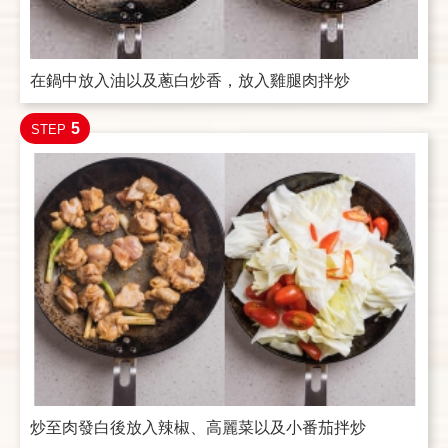
在鍋中放入油以及蔥白炒香，放入雞腿肉拌炒
5
STEP
炒至肉發白後放入辣椒、高麗菜以及小番茄拌炒