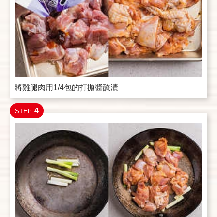
將雞腿肉用1/4包的打拋醬醃漬
4
STEP