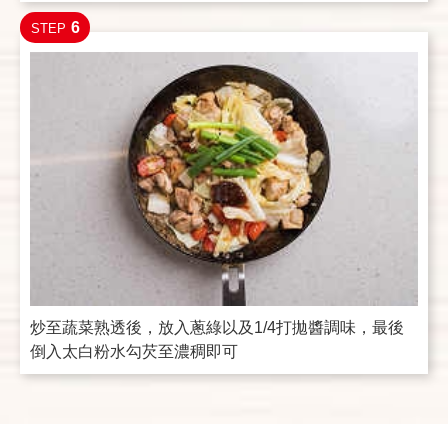
6
STEP
炒至蔬菜熟透後，放入蔥綠以及1/4打拋醬調味，最後
倒入太白粉水勾芡至濃稠即可