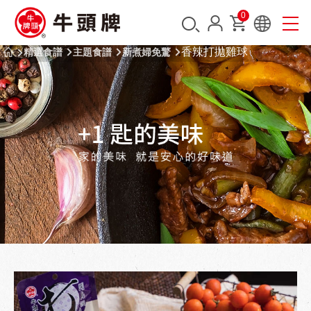
0
香辣打拋雞球
精選食譜
主題食譜
新煮婦免驚