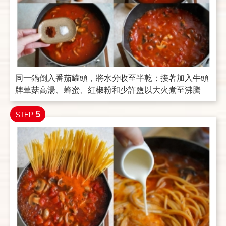
同一鍋倒入番茄罐頭，將水分收至半乾；接著加入牛頭
牌蕈菇高湯、蜂蜜、紅椒粉和少許鹽以大火煮至沸騰
5
STEP