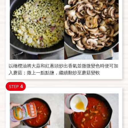
以橄欖油將大蒜和紅蔥頭炒出香氣並微微變色時便可加
入蘑菇；撒上一點點鹽，繼續翻炒至蘑菇變軟
4
STEP