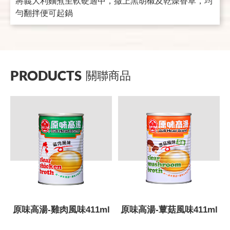
將義大利麵煮至軟硬適中，撒上黑胡椒及乾燥香草，均
勻翻拌便可起鍋
PRODUCTS
關聯商品
原味高湯-雞肉風味411ml
原味高湯-蕈菇風味411ml