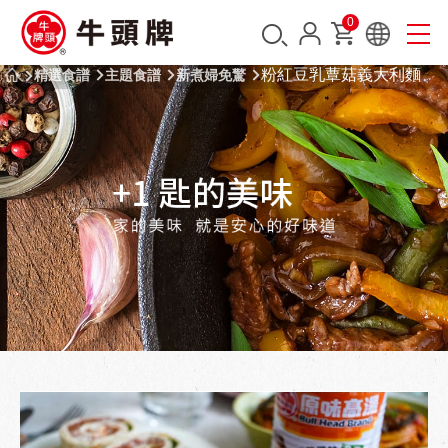
0
粉紅豆乳蕈菇義大利麵
精選食譜
主題食譜
新煮婦免驚