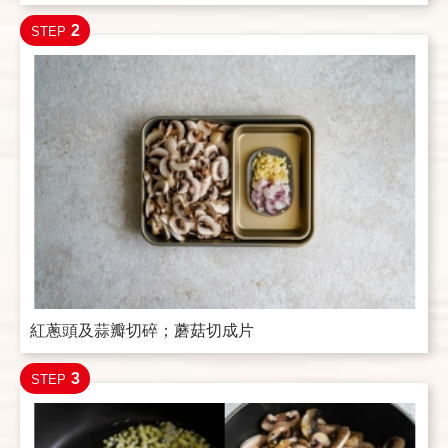
2
STEP
紅蔥頭及蒜瓣切碎；蘑菇切成片
3
STEP