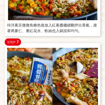
待洋蔥呈微微焦糖色後放入紅蔥醬繼續翻拌出香氣，接
著將麥仁、番紅花水、軟絲也入鍋混和均勻。
7
STEP