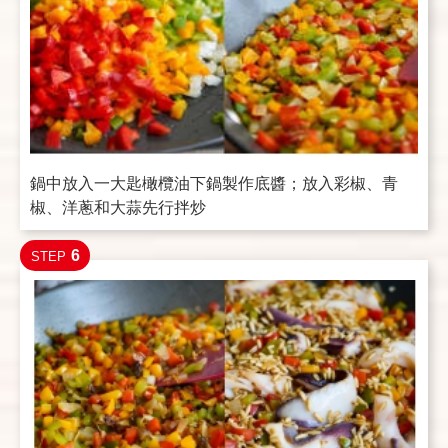
鍋中放入一大匙橄欖油下鍋製作底醬；放入彩椒、青
椒、洋蔥和大蒜先行拌炒
6
STEP