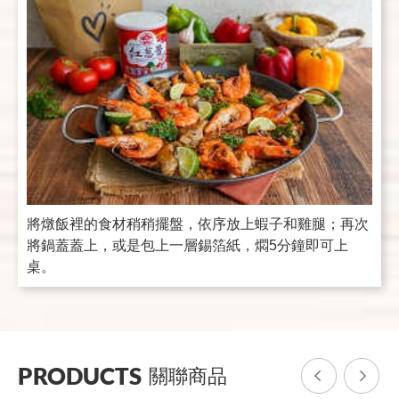
將燉飯裡的食材稍稍擺盤，依序放上蝦子和雞腿；再次
將鍋蓋蓋上，或是包上一層錫箔紙，燜5分鐘即可上
桌。
PRODUCTS
關聯商品