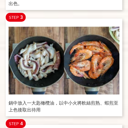
出色。
3
STEP
鍋中放入一大匙橄欖油，以中小火將軟絲煎熟、蝦煎至
上色後取出待用
4
STEP