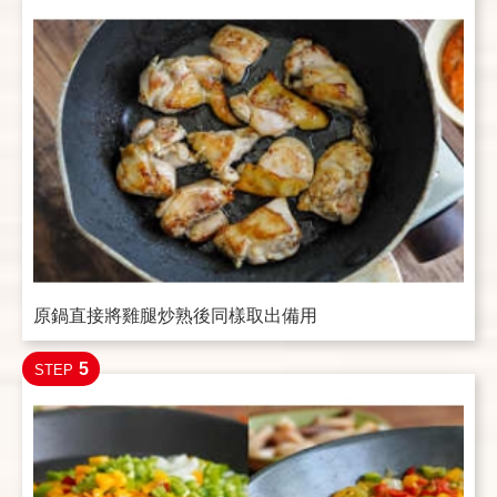
原鍋直接將雞腿炒熟後同樣取出備用
5
STEP