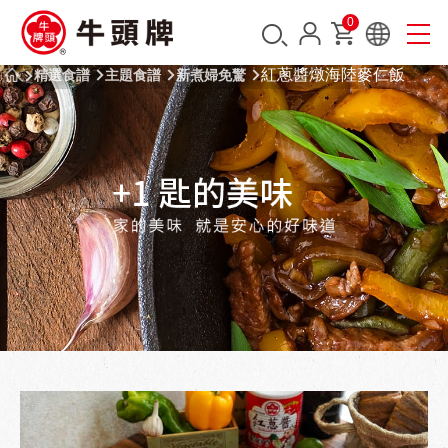
0
紅蔥醬燉海陸麥仁飯
精選食譜
主題食譜
新煮婦免驚