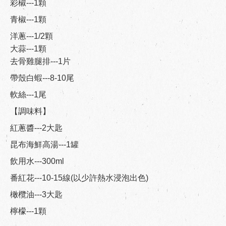
彩椒---1顆
青椒---1顆
洋蔥---1/2顆
大蒜---1顆
去骨雞腿排---1片
帶殼白蝦---8-10尾
軟絲---1尾
【調味料】
紅蔥醬---2大匙
昆布海鮮高湯---1罐
飲用水---300ml
番紅花---10-15線(以少許熱水浸泡出色)
橄欖油---3大匙
檸檬---1顆