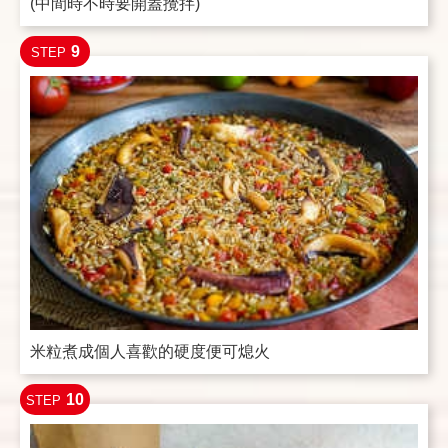
(中間時不時要開蓋攪拌)
9
STEP
米粒煮成個人喜歡的硬度便可熄火
10
STEP