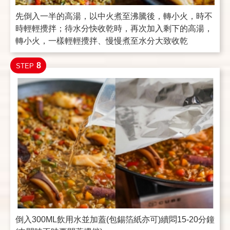
先倒入一半的高湯，以中火煮至沸騰後，轉小火，時不
時輕輕攪拌；待水分快收乾時，再次加入剩下的高湯，
轉小火，一樣輕輕攪拌、慢慢煮至水分大致收乾
8
STEP
倒入300ML飲用水並加蓋(包錫箔紙亦可)續悶15-20分鐘