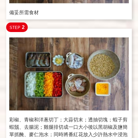
備妥所需食材
2
STEP
彩椒、青椒和洋蔥切丁；大蒜切末；透抽切塊；蝦子剪
蝦鬚、去腸泥；雞腿排切成一口大小後以黑胡椒及鹽簡
單抓醃、麥仁泡水；同時將番紅花放入少許熱水中浸泡