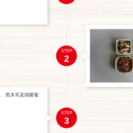
STEP
2
 、黑木耳及胡蘿蔔
STEP
3