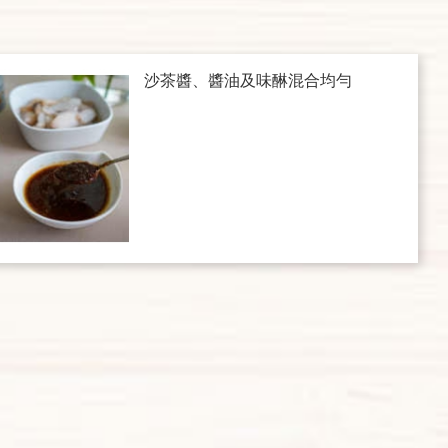
沙茶醬、醬油及味醂混合均勻