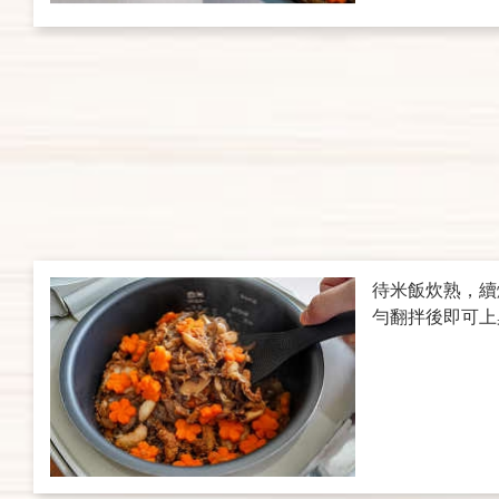
待米飯炊熟，續
勻翻拌後即可上