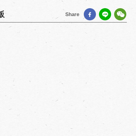
飯
Share