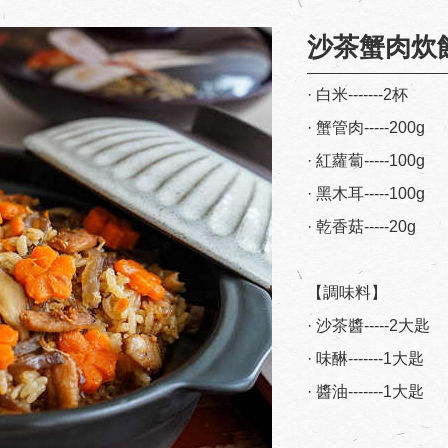
沙茶蟹肉炊
· 白米-------2杯
· 蟹管肉-----200g
· 紅蘿蔔-----100g
· 黑木耳-----100g
· 乾香菇-----20g
【調味料】
· 沙茶醬-----2大匙
· 味醂-------1大匙
· 醬油-------1大匙