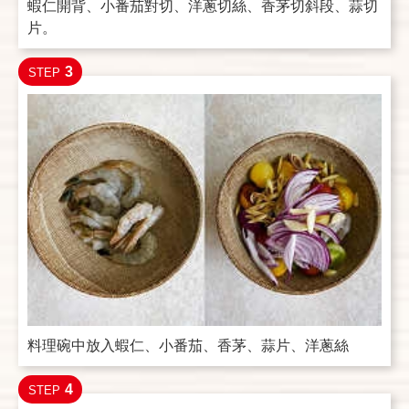
蝦仁開背、小番茄對切、洋蔥切絲、香茅切斜段、蒜切
片。
3
STEP
料理碗中放入蝦仁、小番茄、香茅、蒜片、洋蔥絲
4
STEP