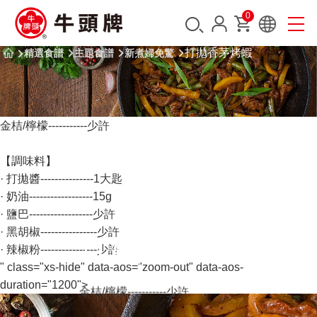
0
打拋香茅烤蝦
精選食譜
主題食譜
新煮婦免驚
金桔/檸檬
-----------少許
【調味料】
· 打拋醬---------------1大匙
· 奶油------------------15g
· 鹽巴------------------少許
· 黑胡椒----------------少許
· 辣椒粉----------------少許
" class="xs-hide" data-aos="zoom-out" data-aos-
duration="1200">
金桔/檸檬
-----------少許