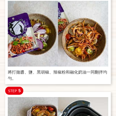
將打拋醬、鹽、黑胡椒、辣椒粉和融化奶油一同翻拌均
勻。
5
STEP