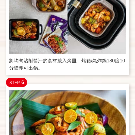
將均勻沾附醬汁的食材放入烤皿，烤箱/氣炸鍋180度10
分鐘即可出鍋。
6
STEP