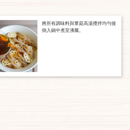
將所有調味料與蕈菇高湯攪拌均勻後
倒入鍋中煮至沸騰。