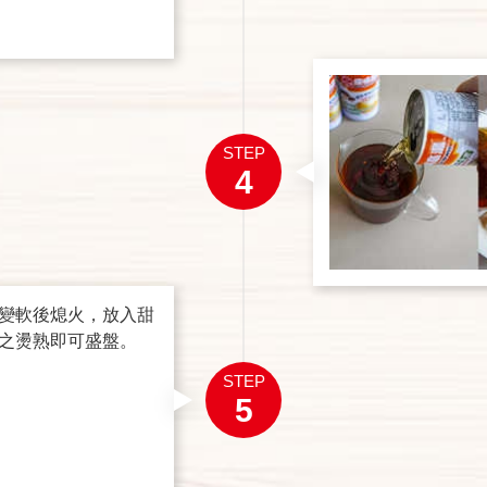
STEP
4
變軟後熄火，放入甜
之燙熟即可盛盤。
STEP
5