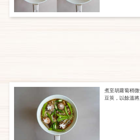
煮至胡蘿蔔稍微
豆筴，以餘溫將