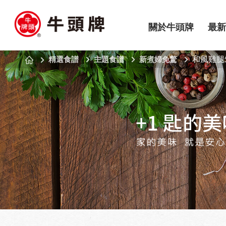
關於牛頭牌
最新
精選食譜
主題食譜
新煮婦免驚
和風雞腿