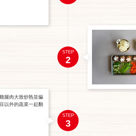
STEP
2
雞腿肉大致炒熟並煸
豆以外的蔬菜一起翻
STEP
3