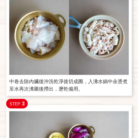
中卷去除內臟後沖洗乾淨後切成圈，入沸水鍋中汆燙煮
至水再次沸騰後撈出，瀝乾備用。
3
STEP