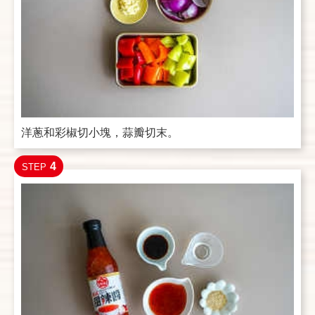
洋蔥和彩椒切小塊，蒜瓣切末。
4
STEP