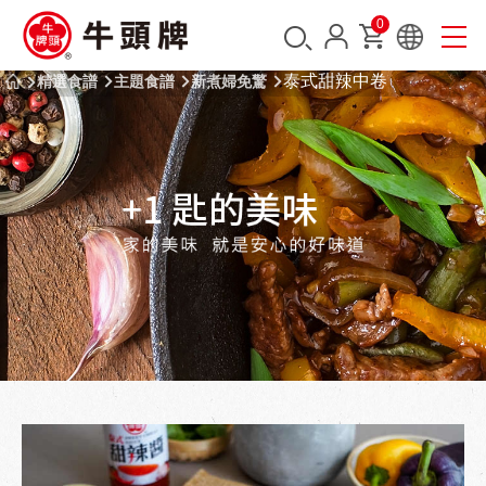
0
泰式甜辣中卷
精選食譜
主題食譜
新煮婦免驚