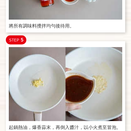
將所有調味料攪拌均勻後待用。
5
STEP
起鍋熱油，爆香蒜末，再倒入醬汁，以小火煮至冒泡。