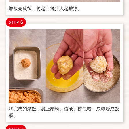
燉飯完成後，將起士絲拌入起放涼。
6
STEP
將完成的燉飯，裹上麵粉、蛋液、麵包粉，成球變成飯
糰。