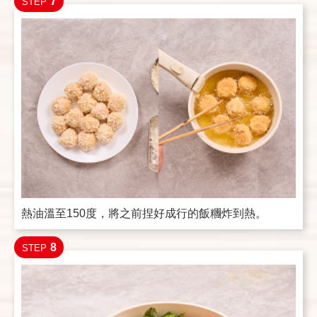
7
STEP
熱油溫至150度，將之前捏好成行的飯糰炸到熱。
8
STEP