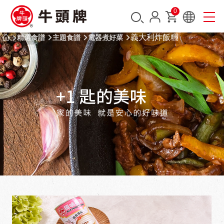
0
義大利炸飯糰
精選食譜
主題食譜
電器煮好菜