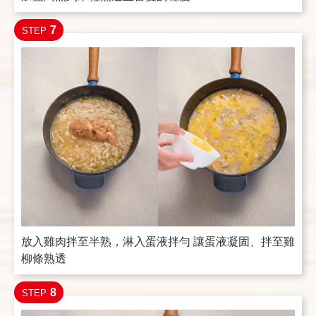
7
STEP
放入雞肉拌至半熟，淋入蛋液拌勻 讓蛋液凝固、拌至雞
柳條熟透
8
STEP