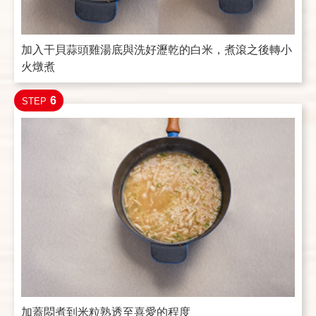
加入干貝蒜頭雞湯底與洗好瀝乾的白米，煮滾之後轉小
火燉煮
6
STEP
加蓋悶煮到米粒熟透至喜愛的程度