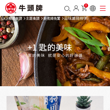
0
蒜味嫩雞柳粥
精選食譜
主題食譜
新煮婦免驚