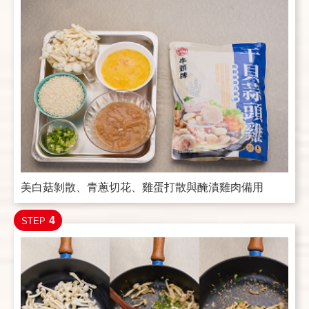
美白菇剝散、青蔥切花、雞蛋打散與醃漬雞肉備用
4
STEP