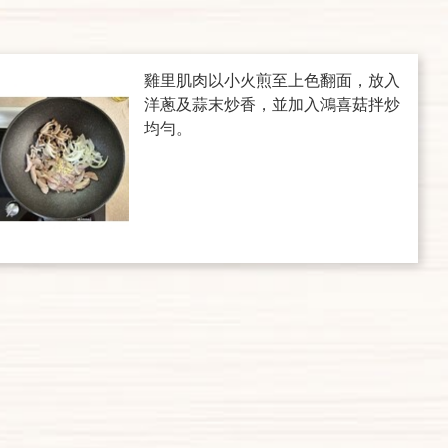
雞里肌肉以小火煎至上色翻面，放入
洋蔥及蒜末炒香，並加入鴻喜菇拌炒
均勻。