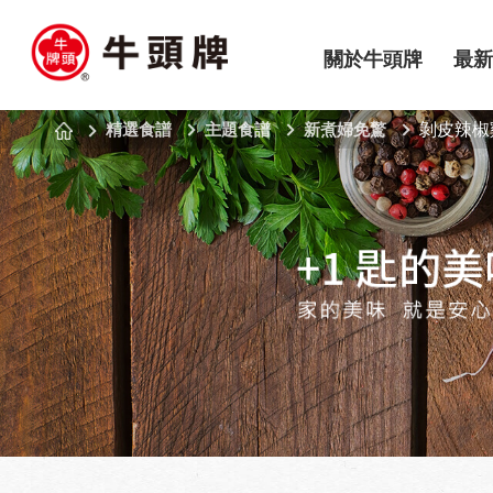
關於牛頭牌
最新
精選食譜
主題食譜
新煮婦免驚
剝皮辣椒