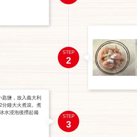
STEP
2
小匙鹽，放入義大利
2分鐘大火煮滾。煮
冰水浸泡後撈起備
STEP
3