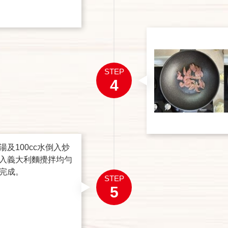
STEP
4
及100cc水倒入炒
入義大利麵攪拌均勻
完成。
STEP
5