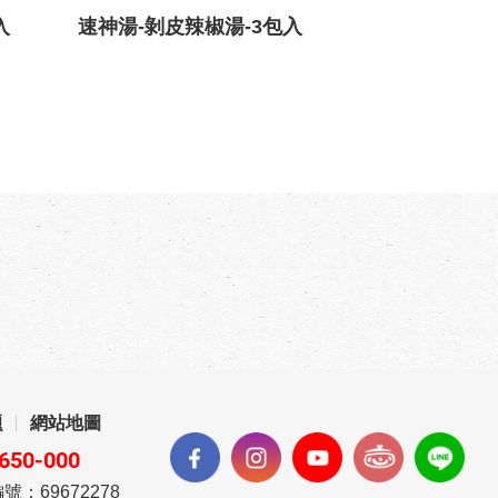
入
速神湯-剝皮辣椒湯-3包入
題
網站地圖
650-000
號：69672278