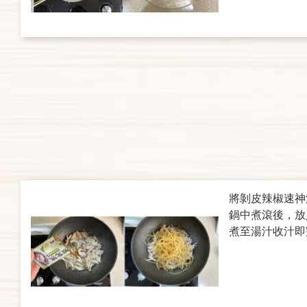
將剝皮辣椒速神湯
鍋中煮滾後，放
煮至湯汁收汁即