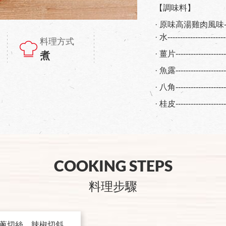
【調味料】
· 原味高湯雞肉風味-----
· 水---------------------
料理方式
· 薑片------------------
煮
· 魚露------------------
· 八角-------------------
· 桂皮------------------
COOKING STEPS
料理步驟
蔥切絲、辣椒切斜