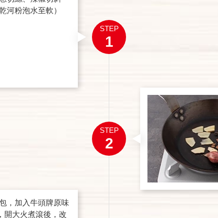
乾河粉泡水至軟）
STEP
1
STEP
2
包，加入牛頭牌原味
c，開大火煮滾後，改