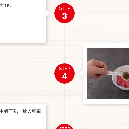
0分鐘。
STEP
3
STEP
4
中煮至熟，放入麵碗
STEP