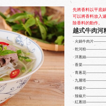
先將香料以平底
可以將香料放入
除香料的動作。
越式牛肉河
· 火鍋牛肉片------------
· 乾河粉----------------
· 洋蔥絲----------------
· 香菜-------------------
· 青蔥花----------------
· 九層塔----------------
· 檸檬片----------------
· 辣椒片----------------
· 紅蔥頭----------------