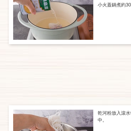
小火蓋鍋煮約3
乾河粉放入滾水
中。