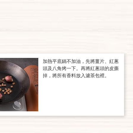
加熱平底鍋不加油，先將薑片、紅蔥
頭及八角烤一下。再將紅蔥頭的皮撕
掉，將所有香料放入濾茶包裡。