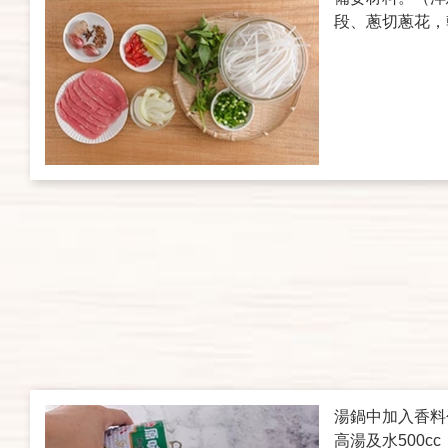
段、蔥切蔥花，
湯鍋中加入香料
高湯及水500c