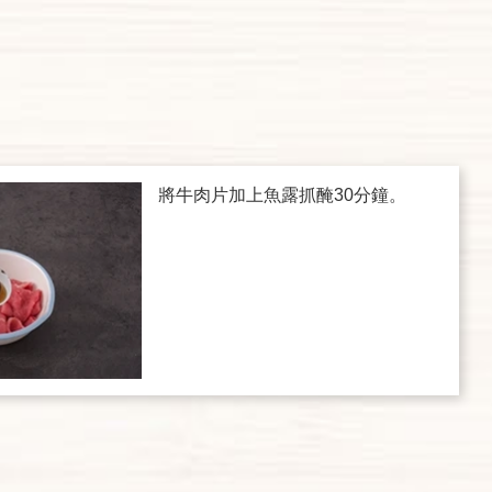
將牛肉片加上魚露抓醃30分鐘。