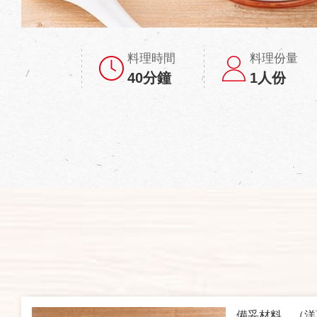
料理時間
料理份量
40分鐘
1人份
備妥材料。（洋