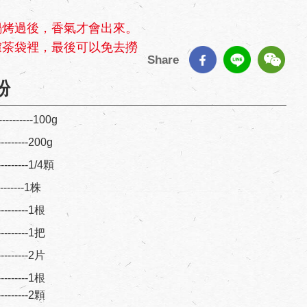
鍋烤過後，香氣才會出來。
濾茶袋裡，最後可以免去撈
Share
粉
--------100g
---------200g
---------1/4顆
--------1株
---------1根
---------1把
---------2片
---------1根
---------2顆