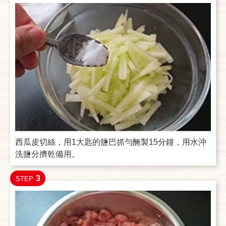
西瓜皮切絲，用1大匙的鹽巴抓勻醃製15分鐘，用水沖
洗鹽分擠乾備用。
3
STEP