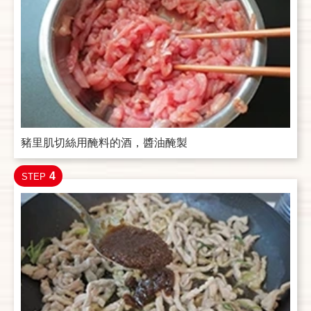
豬里肌切絲用醃料的酒，醬油醃製
4
STEP