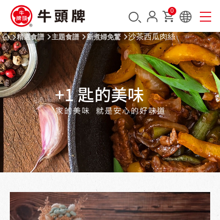
0
沙茶西瓜肉絲
精選食譜
主題食譜
新煮婦免驚