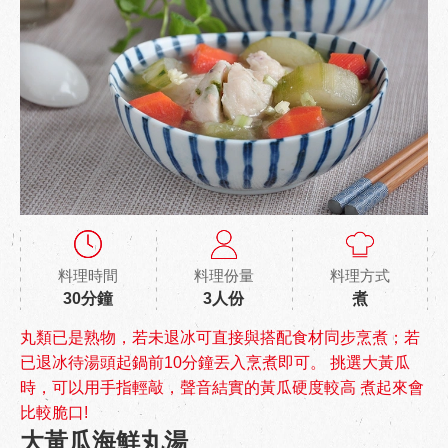
料理時間
料理份量
料理方式
30分鐘
3人份
煮
丸類已是熟物，若未退冰可直接與搭配食材同步烹煮；若
已退冰待湯頭起鍋前10分鐘丟入烹煮即可。 挑選大黃瓜
時，可以用手指輕敲，聲音結實的黃瓜硬度較高 煮起來會
比較脆口!
大黃瓜海鮮丸湯