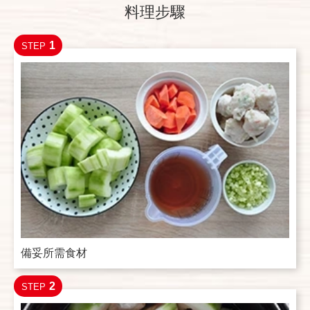
料理步驟
1
STEP
備妥所需食材
2
STEP