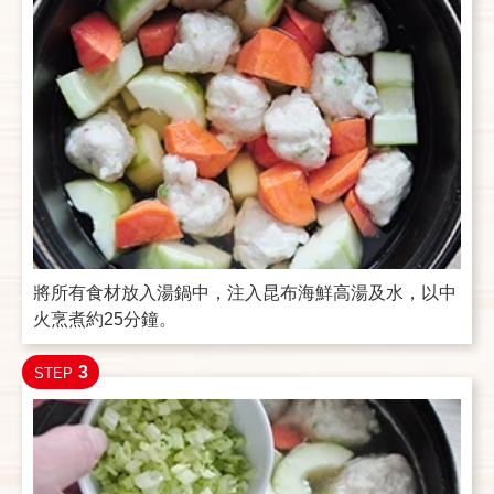
將所有食材放入湯鍋中，注入昆布海鮮高湯及水，以中
火烹煮約25分鐘。
3
STEP